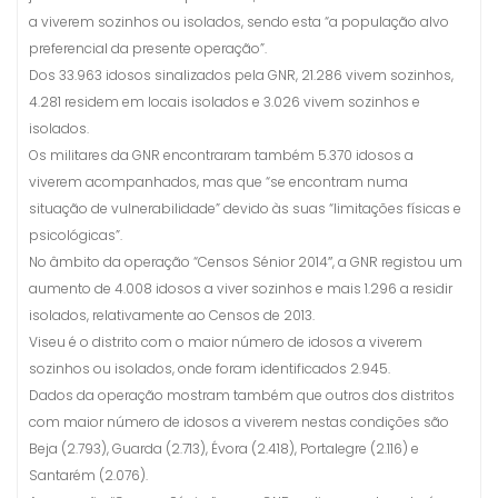
a viverem sozinhos ou isolados, sendo esta “a população alvo
preferencial da presente operação”.
Dos 33.963 idosos sinalizados pela GNR, 21.286 vivem sozinhos,
4.281 residem em locais isolados e 3.026 vivem sozinhos e
isolados.
Os militares da GNR encontraram também 5.370 idosos a
viverem acompanhados, mas que “se encontram numa
situação de vulnerabilidade” devido às suas “limitações físicas e
psicológicas”.
No âmbito da operação “Censos Sénior 2014″, a GNR registou um
aumento de 4.008 idosos a viver sozinhos e mais 1.296 a residir
isolados, relativamente ao Censos de 2013.
Viseu é o distrito com o maior número de idosos a viverem
sozinhos ou isolados, onde foram identificados 2.945.
Dados da operação mostram também que outros dos distritos
com maior número de idosos a viverem nestas condições são
Beja (2.793), Guarda (2.713), Évora (2.418), Portalegre (2.116) e
Santarém (2.076).