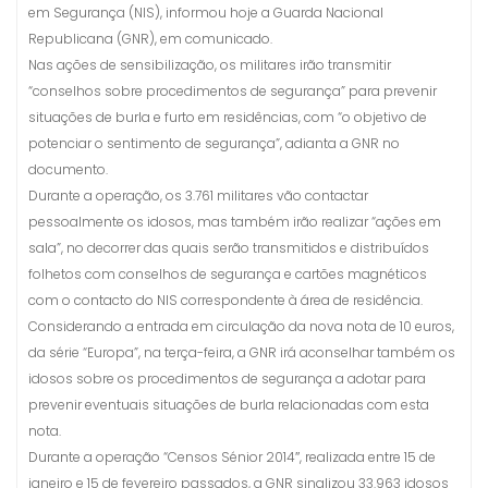
em Segurança (NIS), informou hoje a Guarda Nacional
Republicana (GNR), em comunicado.
Nas ações de sensibilização, os militares irão transmitir
“conselhos sobre procedimentos de segurança” para prevenir
situações de burla e furto em residências, com “o objetivo de
potenciar o sentimento de segurança”, adianta a GNR no
documento.
Durante a operação, os 3.761 militares vão contactar
pessoalmente os idosos, mas também irão realizar “ações em
sala”, no decorrer das quais serão transmitidos e distribuídos
folhetos com conselhos de segurança e cartões magnéticos
com o contacto do NIS correspondente à área de residência.
Considerando a entrada em circulação da nova nota de 10 euros,
da série “Europa”, na terça-feira, a GNR irá aconselhar também os
idosos sobre os procedimentos de segurança a adotar para
prevenir eventuais situações de burla relacionadas com esta
nota.
Durante a operação “Censos Sénior 2014″, realizada entre 15 de
janeiro e 15 de fevereiro passados, a GNR sinalizou 33.963 idosos