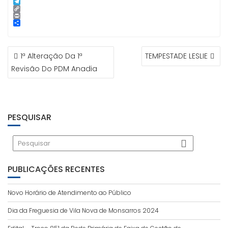
p
g
l
k
n
i
S
e
e
t
n
k
T
r
d
e
e
y
e
C
I
r
p
l
o
P
n
e
e
e
p
r
S
s
g
y
i
h
t
r
L
n
a
NAVEGAÇÃO
a
i
t
r
1ª Alteração Da 1ª
TEMPESTADE LESLIE
m
n
e
DE
k
Revisão Do PDM Anadia
ARTIGOS
PESQUISAR
PUBLICAÇÕES RECENTES
Novo Horário de Atendimento ao Público
Dia da Freguesia de Vila Nova de Monsarros 2024