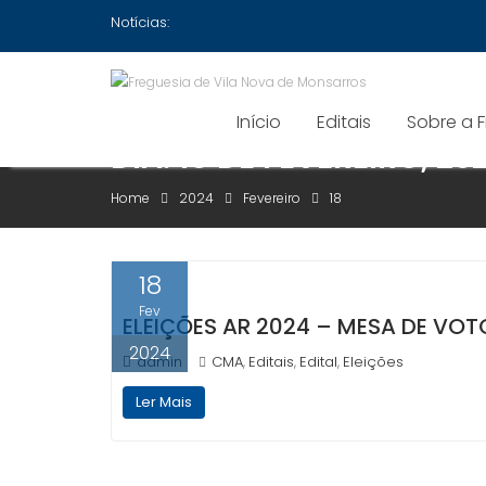
Skip
Notícias:
to
content
Início
Editais
Sobre a 
DIA:
18 DE FEVEREIRO, 20
Home
2024
Fevereiro
18
18
Fev
ELEIÇÕES AR 2024 – MESA DE VO
2024
admin
CMA
Editais
Edital
Eleições
,
,
,
Ler Mais