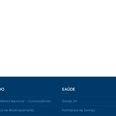
DO
SAÚDE
Defesa Nacional – Convocatórias
Saúde 24
os de Recenseamento
Farmácias de Serviço