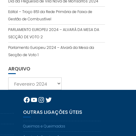
Dia da Freguesia de Vila Nova de Monsarros 2024
Edital – Troço 851 da Rede Primária de Faixa de
Gestão de Combustível
PARLAMENTO EUROPEU 2024 – ALVARÁ DA MESA DA
SECÇÃO DE VOTO 2
Parlamento Europeu 2024 – Alvará da Mesa da
Secção de Voto 1
ARQUIVO
Arquivo
Facebook
YouTube
Instagram
Twitter
OUTRAS LIGAÇÕES ÚTEIS
Queimas e Queimadas