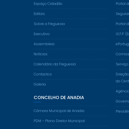
Espaço Cidadão
Portal 
Editais
Segura
Sobre a Freguesia
Portal 
Executivo
I.E.F.P
Assembleia
ePortug
Notícias
Comissã
Calendário da Freguesia
Serviço
Contactos
Direção
do Cent
Galeria
Agênci
CONCELHO DE ANADIA
Govern
Câmara Municipal de Anadia
Presidê
PDM – Plano Diretor Municipal