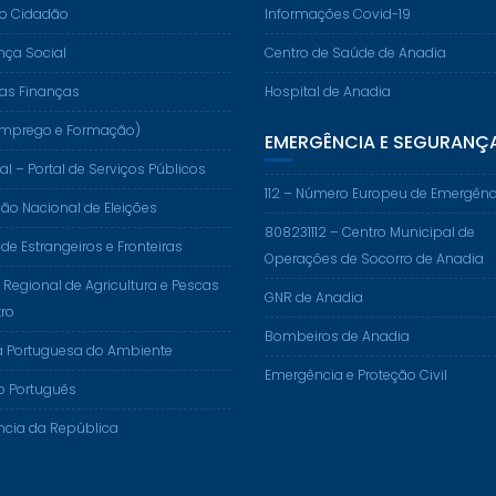
do Cidadão
Informações Covid-19
nça Social
Centro de Saúde de Anadia
das Finanças
Hospital de Anadia
. (Emprego e Formação)
EMERGÊNCIA E SEGURANÇ
al – Portal de Serviços Públicos
112 – Número Europeu de Emergênc
o Nacional de Eleições
808231112 – Centro Municipal de
 de Estrangeiros e Fronteiras
Operações de Socorro de Anadia
 Regional de Agricultura e Pescas
GNR de Anadia
ro
Bombeiros de Anadia
a Portuguesa do Ambiente
Emergência e Proteção Civil
o Português
ncia da República