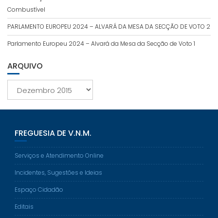
Combustível
PARLAMENTO EUROPEU 2024 – ALVARÁ DA MESA DA SECÇÃO DE VOTO 2
Parlamento Europeu 2024 – Alvará da Mesa da Secção de Voto 1
ARQUIVO
Arquivo
FREGUESIA DE V.N.M.
Serviços e Atendimento Online
Incidentes, Sugestões e Ideias
Espaço Cidadão
Editais