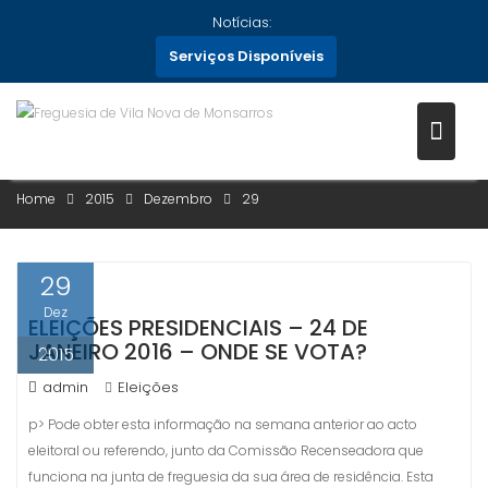
Skip
Notícias:
to
Serviços Disponíveis
content
DIA:
29 DE DEZEMBRO, 2015
Home
2015
Dezembro
29
29
Dez
ELEIÇÕES PRESIDENCIAIS – 24 DE
JANEIRO 2016 – ONDE SE VOTA?
2015
admin
Eleições
p> Pode obter esta informação na semana anterior ao acto
eleitoral ou referendo, junto da Comissão Recenseadora que
funciona na junta de freguesia da sua área de residência. Esta