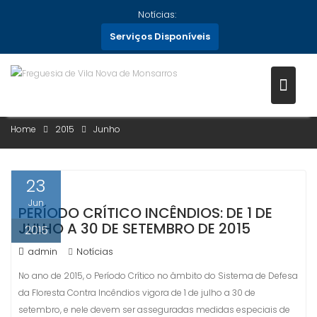
Skip
Notícias:
to
Serviços Disponíveis
content
MÊS:
JUNHO 2015
Home
2015
Junho
23
Jun
PERÍODO CRÍTICO INCÊNDIOS: DE 1 DE
JULHO A 30 DE SETEMBRO DE 2015
2015
admin
Notícias
No ano de 2015, o Período Crítico no âmbito do Sistema de Defesa
da Floresta Contra Incêndios vigora de 1 de julho a 30 de
setembro, e nele devem ser asseguradas medidas especiais de