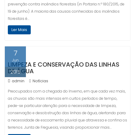
prevenção contra incêndios florestais (in Portaria n.º 180/2015, de
19 de junho). A maioria das causas conhecidas dos incêndios
florestais é…
Ler Mais
7
Jun
LIMPEZA E CONSERVAÇÃO DAS LINHAS
DE ÁGUA
2015
admin
Notícias
Preocupados com a chegada do Inverno, em que cada vez mais,
as chuvas são mais intensas em curtos períodos de tempo,
pede-se particular atenção para a necessidade de limpeza,
conservação e desobstrução das linhas de água, alertando para
a necessidade de escoamento pluvial que atravessa e confina os
terrenos. Junta de Freguesia, visando proporcionar mais…