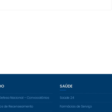
DO
SAÚDE
Defesa Nacional – Convocatórias
Saúde 24
os de Recenseamento
Farmácias de Serviço