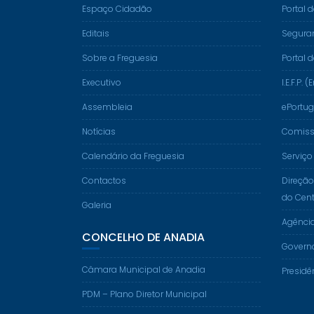
Espaço Cidadão
Portal 
Editais
Segura
Sobre a Freguesia
Portal 
Executivo
I.E.F.P
Assembleia
ePortug
Notícias
Comissã
Calendário da Freguesia
Serviço
Contactos
Direção
do Cent
Galeria
Agênci
CONCELHO DE ANADIA
Govern
Câmara Municipal de Anadia
Presidê
PDM – Plano Diretor Municipal