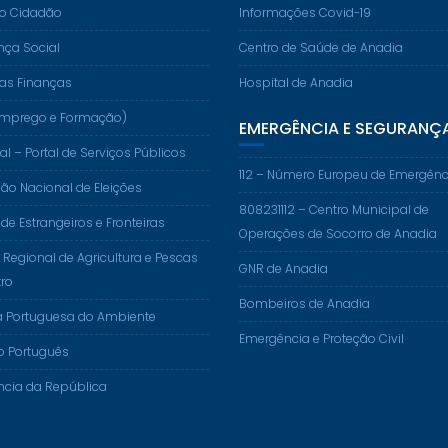
do Cidadão
Informações Covid-19
nça Social
Centro de Saúde de Anadia
das Finanças
Hospital de Anadia
. (Emprego e Formação)
EMERGÊNCIA E SEGURANÇ
al – Portal de Serviços Públicos
112 – Número Europeu de Emergênc
o Nacional de Eleições
808231112 – Centro Municipal de
 de Estrangeiros e Fronteiras
Operações de Socorro de Anadia
 Regional de Agricultura e Pescas
GNR de Anadia
ro
Bombeiros de Anadia
a Portuguesa do Ambiente
Emergência e Proteção Civil
o Português
ncia da República