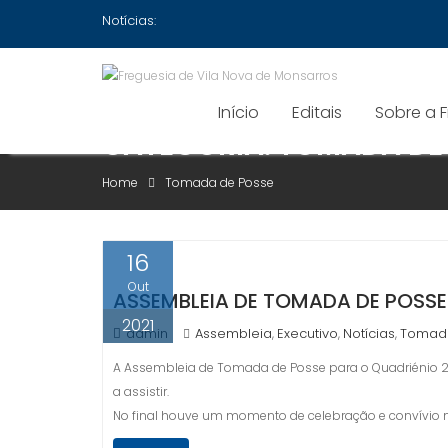
Skip
Notícias:
to
content
Início
Editais
Sobre a 
CATEGORIA:
TOMADA DE
Home
Tomada de Posse
16
Out
ASSEMBLEIA DE TOMADA DE POSSE
2021
admin
Assembleia
Executivo
Notícias
Tomad
,
,
,
A Assembleia de Tomada de Posse para o Quadriénio 
a assistir.
No final houve um momento de celebração e convívio no 