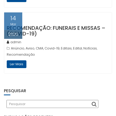
14
Mar
RECOMENDAÇÃO: FUNERAIS E MISSAS –
(COVID-19)
2020
admin
Anúncio
Aviso
CMA
Covid-19
Editais
Edital
Notícias
,
,
,
,
,
,
,
Recomendação
Ler Mais
PESQUISAR