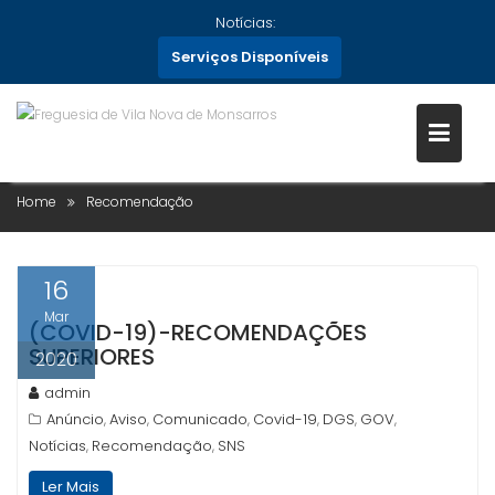
Skip
Notícias:
to
Serviços Disponíveis
content
CATEGORIA:
RECOMENDAÇÃO
Home
Recomendação
16
Mar
(COVID-19)-RECOMENDAÇÕES
SUPERIORES
2020
admin
Anúncio
Aviso
Comunicado
Covid-19
DGS
GOV
,
,
,
,
,
,
Notícias
Recomendação
SNS
,
,
Ler Mais