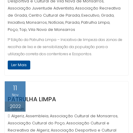
Desportiva e Cultural de Vila Nova de Monsarros
,
Associação Juventude Adventista
Associação Recreativa
,
de Grada
Centro Cultural de Parada
Executivo
Grada
,
,
,
,
Iniciativa
Monsarros
Notícias
Parada
Patrulha Limpa
,
,
,
,
,
Poço
Top
Vila Nova de Monsarros
,
,
1ª Edição da Patrulha Limpa – Iniciativa de limpeza das zonas de
recolha de lixo e de sensibilização da população para a
utilização correta dos contentores e Ecopontos.
Ler Mais
11
Nov
PATRULHA LIMPA
2022
admin
Algeriz
Assembleia
Associação Cultural de Monsarros
,
,
,
Associação Cultural do Poço
Associação Cultural e
,
Recreativa de Algeriz
Associação Desportiva e Cultural
,