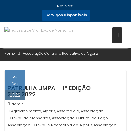
Skip
Notícias:
to
Serviços Disponíveis
content
CATEGORIA:
ASSOCIAÇÃO
CULTURAL E RECREATIVA DE
ALGERIZ
Home
Associação Cultural e Recreativa de Algeriz
4
Dez
PATRULHA LIMPA – 1ª EDIÇÃO –
26.11.2022
2022
admin
Agradecimento
Algeriz
Assembleia
Associação
,
,
,
Cultural de Monsarros
Associação Cultural do Poço
,
,
Associação Cultural e Recreativa de Algeriz
Associação
,