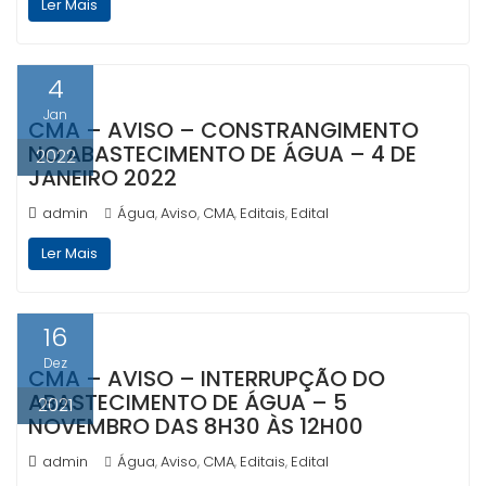
Ler Mais
4
Jan
CMA – AVISO – CONSTRANGIMENTO
NO ABASTECIMENTO DE ÁGUA – 4 DE
2022
JANEIRO 2022
admin
Água
Aviso
CMA
Editais
Edital
,
,
,
,
Ler Mais
16
Dez
CMA – AVISO – INTERRUPÇÃO DO
ABASTECIMENTO DE ÁGUA – 5
2021
NOVEMBRO DAS 8H30 ÀS 12H00
admin
Água
Aviso
CMA
Editais
Edital
,
,
,
,