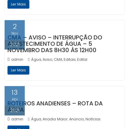
Ler Mais
2
Nov
CMA – AVISO – INTERRUPÇÃO DO
ABASTECIMENTO DE ÁGUA – 5
2021
NOVEMBRO DAS 8H30 ÀS 12H00
admin
Água
Aviso
CMA
Editais
Edital
,
,
,
,
Ler Mais
13
Abr
ROTEIROS ANADIENSES – ROTA DA
ÁGUA
2021
admin
Água
Anadia Maior
Anúncio
Notícias
,
,
,