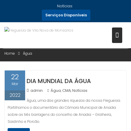
Skip
Notícias:
to
Serviços Disponíveis
content
CATEGORIA:
ÁGUA
Home
Água
22
DIA MUNDIAL DA ÁGUA
Mar
admin
Água
CMA
Notícias
,
,
2022
Água, uma das grandes riquezas da nossa Freguesia.
Partilhamos o documentário da Câmara Municipal de Anadia
sobre as três barragens do concelho de Anadia – Gralheira,
Saidinho e Porcão.