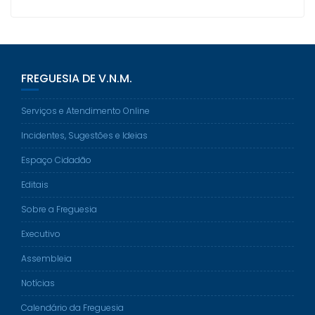
n
e
e
e
p
r
S
s
g
y
i
h
t
r
L
n
a
a
i
t
r
m
n
e
k
FREGUESIA DE V.N.M.
Serviços e Atendimento Online
Incidentes, Sugestões e Ideias
Espaço Cidadão
Editais
Sobre a Freguesia
Executivo
Assembleia
Notícias
Calendário da Freguesia