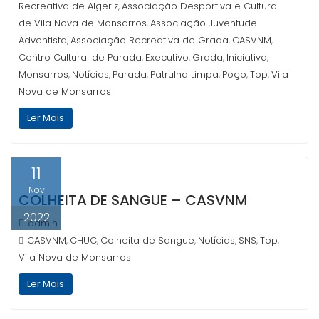
Recreativa de Algeriz
Associação Desportiva e Cultural
,
de Vila Nova de Monsarros
Associação Juventude
,
Adventista
Associação Recreativa de Grada
CASVNM
,
,
,
Centro Cultural de Parada
Executivo
Grada
Iniciativa
,
,
,
,
Monsarros
Notícias
Parada
Patrulha Limpa
Poço
Top
Vila
,
,
,
,
,
,
Nova de Monsarros
Ler Mais
11
Nov
COLHEITA DE SANGUE – CASVNM
2022
admin
CASVNM
CHUC
Colheita de Sangue
Notícias
SNS
Top
,
,
,
,
,
,
Vila Nova de Monsarros
Ler Mais