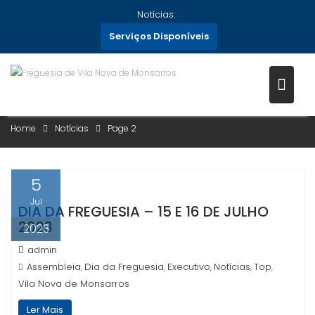
Skip
Notícias:
to
Serviços Disponíveis
content
CATEGORIA:
NOTÍCIAS
Home
Notícias
Page 2
5
Jul
DIA DA FREGUESIA – 15 E 16 DE JULHO
2023
2023
admin
Assembleia
Dia da Freguesia
Executivo
Notícias
Top
,
,
,
,
,
Vila Nova de Monsarros
Ler Mais