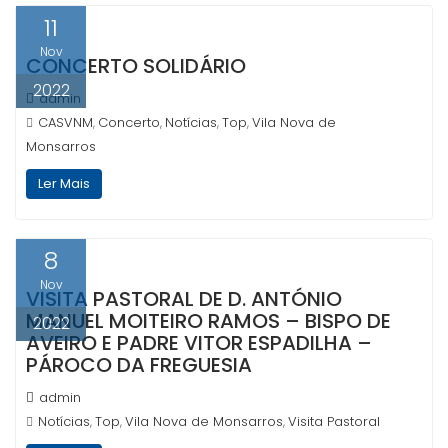
11
Nov
CONCERTO SOLIDÁRIO
2022
admin
CASVNM
Concerto
Notícias
Top
Vila Nova de
,
,
,
,
Monsarros
Ler Mais
8
Nov
VISITA PASTORAL DE D. ANTÓNIO
MANUEL MOITEIRO RAMOS – BISPO DE
2022
AVEIRO E PADRE VITOR ESPADILHA –
PÁROCO DA FREGUESIA
admin
Notícias
Top
Vila Nova de Monsarros
Visita Pastoral
,
,
,