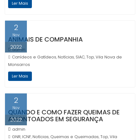
Ler Mais
2
Nov
ANIMAIS DE COMPANHIA
2022
admin
Canídeos e Gatídeos
Notícias
SIAC
Top
Vila Nova de
,
,
,
,
Monsarros
Ler Mais
2
Nov
QUANDO E COMO FAZER QUEIMAS DE
AMONTOADOS EM SEGURANÇA
2022
admin
GNR
ICNF
Notícias
Queimas e Queimadas
Top
Vila
,
,
,
,
,