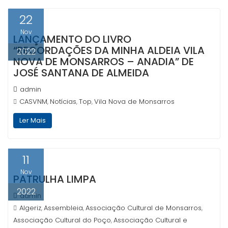
22
Nov
LANÇAMENTO DO LIVRO
“RECORDAÇÕES DA MINHA ALDEIA VILA
2022
NOVA DE MONSARROS – ANADIA” DE
JOSÉ SANTANA DE ALMEIDA
admin
CASVNM
Notícias
Top
Vila Nova de Monsarros
,
,
,
Ler Mais
11
Nov
PATRULHA LIMPA
2022
admin
Algeriz
Assembleia
Associação Cultural de Monsarros
,
,
,
Associação Cultural do Poço
Associação Cultural e
,