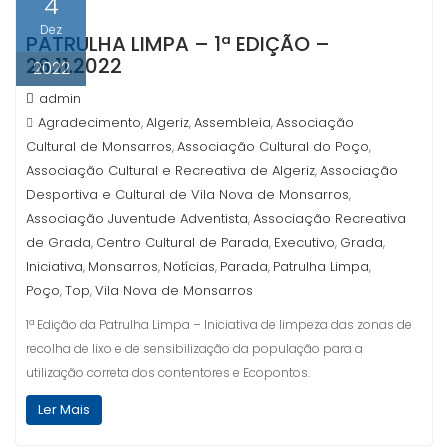
4
Dez
PATRULHA LIMPA – 1ª EDIÇÃO –
26.11.2022
2022
admin
Agradecimento
Algeriz
Assembleia
Associação
,
,
,
Cultural de Monsarros
Associação Cultural do Poço
,
,
Associação Cultural e Recreativa de Algeriz
Associação
,
Desportiva e Cultural de Vila Nova de Monsarros
,
Associação Juventude Adventista
Associação Recreativa
,
de Grada
Centro Cultural de Parada
Executivo
Grada
,
,
,
,
Iniciativa
Monsarros
Notícias
Parada
Patrulha Limpa
,
,
,
,
,
Poço
Top
Vila Nova de Monsarros
,
,
1ª Edição da Patrulha Limpa – Iniciativa de limpeza das zonas de
recolha de lixo e de sensibilização da população para a
utilização correta dos contentores e Ecopontos.
Ler Mais