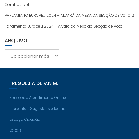
Combustível
PARLAMENTO EUROPEU 2024 – ALVARÁ DA MESA DA SECÇÃO DE VOTO 2
Parlamento Europeu 2024 – Alvará da Mesa da Secção de Voto 1
ARQUIVO
Arquivo
FREGUESIA DE V.N.M.
Serviços e Atendimento Online
Incidentes, Sugestões e Ideias
Espaço Cidadão
Editais