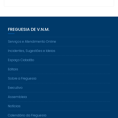
n
e
e
e
p
r
S
s
g
y
i
h
t
r
L
n
a
a
i
t
r
m
n
e
k
FREGUESIA DE V.N.M.
Serviços e Atendimento Online
Incidentes, Sugestões e Ideias
Espaço Cidadão
Editais
Sobre a Freguesia
Executivo
Assembleia
Notícias
Calendário da Freguesia